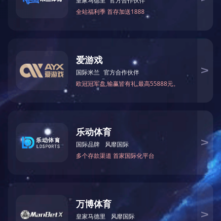
上一篇：
被市造价协会评为2023年度工程半岛平台-半岛(中国)一站式服务平台 优秀单位
下一篇：
望城经开区2022年度造价中介服务机构考核评价第二名
文章推荐
被湖南省信用管理协会评定为企业信用等级AAA
2024-05-27
被湖南省招标投标协会评为“2023年度诚信创优单位”
2024-03-29
2023届湖南省半岛平台-半岛(中国)一站式服务平台 行业诚信服
务精神文明示范企业
2024-03-28
被市造价协会评为2023年度工程半岛平台-半岛(中国)一站式服
务平台 优秀单位
2023-12-29
望城经开区2022年度造价中介服务机构考核评价第二名