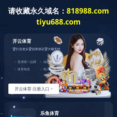
0731-85221278
半岛平台-半岛(中国)一站式服务平台
公司概况
免费咨询热线
您的位置：
首页
>
荣誉
荣誉
资质
被湖南省信用管理协会评定为企业信用等级AAA
被湖南省招标投标协会评为“2023年度诚信创优单位”
2023届湖南省半岛平台-半岛(中国)一站式服务平台 行业诚信服务精神文明示范企业
被市造价协会评为2023年度工程半岛平台-半岛(中国)一站式服务平台 优秀单位
中国建设工程造价管理协会评定为AAA工程半岛平台-半岛(中国)一站式服务平台 企业信用
望城经开区2022年度造价中介服务机构考核评价第二名
湖南省建设工程造价管理总站2022年工程半岛平台-半岛(中国)一站式服务平台 成果文件质量评价优秀
被浏阳市财政评审中心评为“2022年度半岛平台-半岛(中国)一站式服务平台 质量考核优秀”