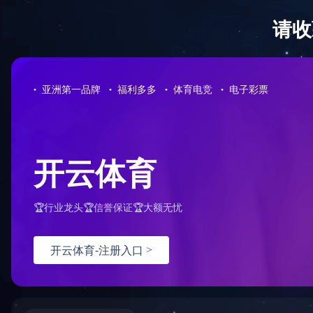
0731-85221278
半岛平台-半岛(中国)一站式服务平台
公司概况
免费咨询热线
您的位置：
首页
>
服务案例
>
半岛平台-半岛(中国)一站式服务
半岛平台-半岛(中国)一站式服务平台 案例
招标代理案例
长沙市万家丽路快速化改道工程
矿坑生态修