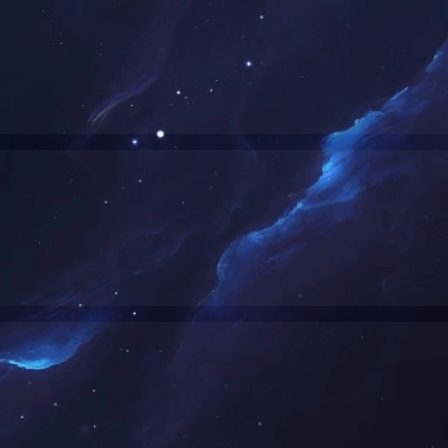
沙市轨道交通6号线
长沙市滨江文化公园二馆
1
2
3
4
5