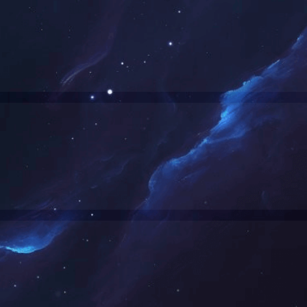
湘江大道～浏阳河西岸）
长沙市湘江东岸防洪综
1
2
3
4
5