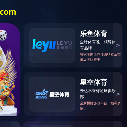
圭塘河省直住宅小区