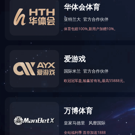
真人桥家园
湘府路（