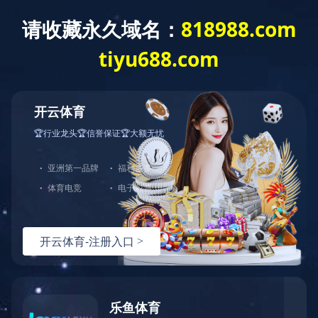
0731-85221278
半岛平台-半岛(中国)一站式服务平台
公司概况
免费咨询热线
您的位置：
首页
>
企业文化
>
详情
开展“诚信服务知识竞赛”
发布日期：2023-11-20
来源：本站
阅读量：187
2023年11月17日，公司开展了“诚信服务”知识竞
赛，通过此次竞赛，大大提高了员工的诚信服务意识、
服务水平，提升了员工的职业素质。