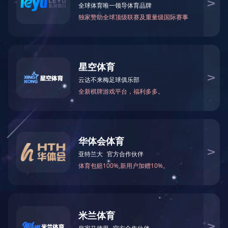
详情
工程名称：
浏阳市西北环线道路工程
工程概况：
本项目为浏阳市西北环线道路工程，浏阳市西北环