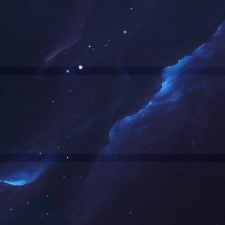
马栏山创智园
中南大学湘雅三医院门
1
...
3
4
5
6
7
...
9